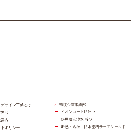
木デザイン工芸とは
環境企画事業部
イオンコート防汚 iki
業内容
多用途洗浄水 粋水
社案内
断熱・遮熱・防水塗料サーモシールド
イトポリシー