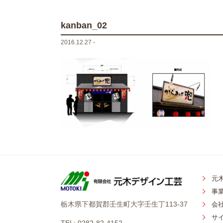
kanban_02
2016.12.27 -
元
事
栃木県下都賀郡壬生町大字壬生丁113-37
会
サ
TEL: 0282-82-4152